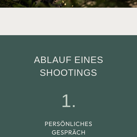
ABLAUF EINES
SHOOTINGS
1.
PER­­SÖN­­LICH­­ES
GE­­SPRÄCH