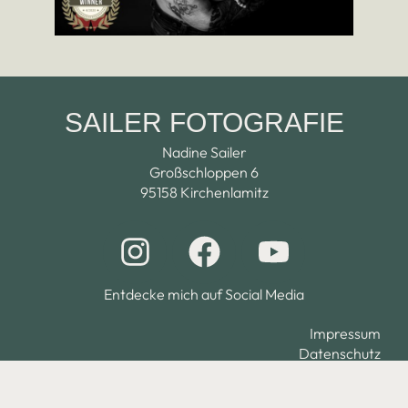
SAILER FOTOGRAFIE
Nadine Sailer
Großschloppen 6
95158 Kirchenlamitz
I
F
Y
n
a
o
s
c
u
Entdecke mich auf Social Media
t
e
t
Impressum
Datenschutz
a
b
u
Cookies
g
o
b
Barrierefreiheitserklärung